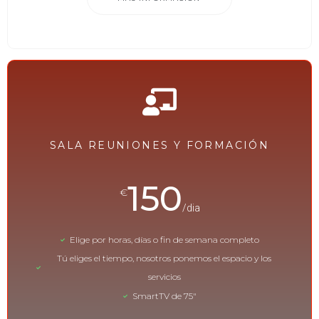
SALA REUNIONES Y FORMACIÓN
150
€
/dia
Elige por horas, días o fin de semana completo
Tú eliges el tiempo, nosotros ponemos el espacio y los
servicios
SmartTV de 75"