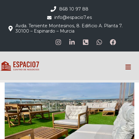
868 10 97 88
info@espacio7.es
Avda. Teniente Montesinos, 8. Edificio A. Planta 7.
30100 – Espinardo – Murcia