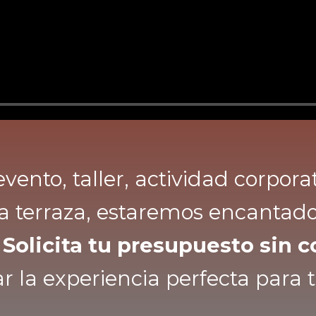
vento, taller, actividad corpora
ra terraza, estaremos encantad
.
Solicita tu presupuesto sin
 la experiencia perfecta para 