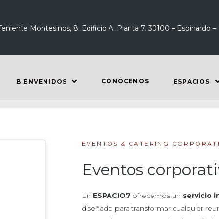
Teniente Montesinos, 8. Edificio A. Planta 7. 30100 – Espinardo –
CONÓCENOS
BIENVENIDOS
ESPACIOS
EVENTOS & CATERING CORPORAT
Eventos corporat
En
ESPACIO7
ofrecemos un
servicio 
diseñado para transformar cualquier re