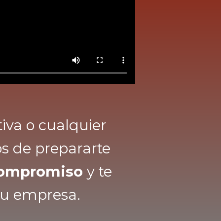
tiva o cualquier
os de prepararte
 compromiso
y te
tu empresa.