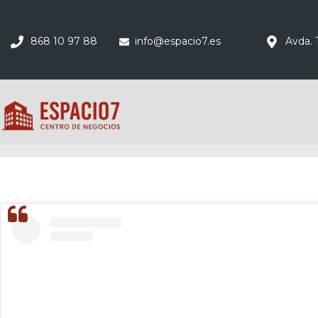
868 10 97 88
info@espacio7.es
Avda. 