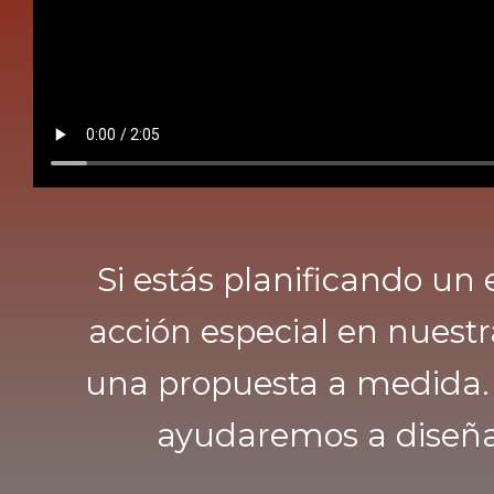
Si estás planificando un e
acción especial en nuest
una propuesta a medida
ayudaremos a diseñar