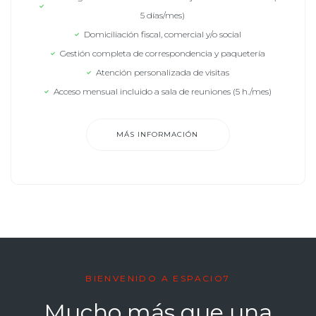
5 días/mes)
Domiciliación fiscal, comercial y/o social
Gestión completa de correspondencia y paquetería
Atención personalizada de visitas
Acceso mensual incluido a sala de reuniones (5 h./mes)
MÁS INFORMACIÓN
BIENVENIDO A ESPACIO7
Mucho más que una