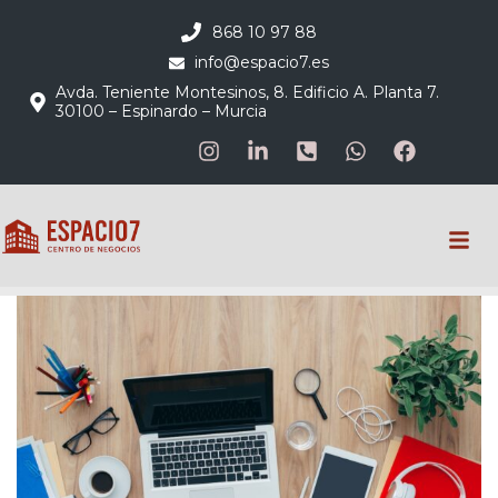
868 10 97 88
info@espacio7.es
Avda. Teniente Montesinos, 8. Edificio A. Planta 7.
30100 – Espinardo – Murcia