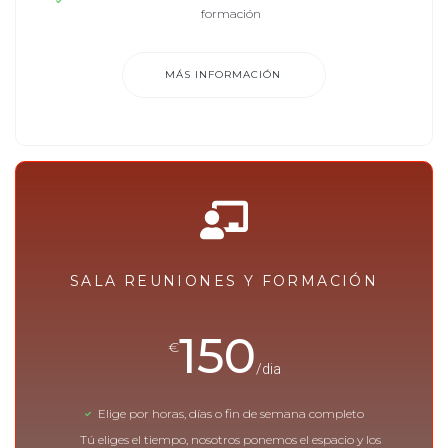
formación
MÁS INFORMACIÓN
SALA REUNIONES Y FORMACIÓN
150
€
/dia
Elige por horas, días o fin de semana completo
Tú eliges el tiempo, nosotros ponemos el espacio y los